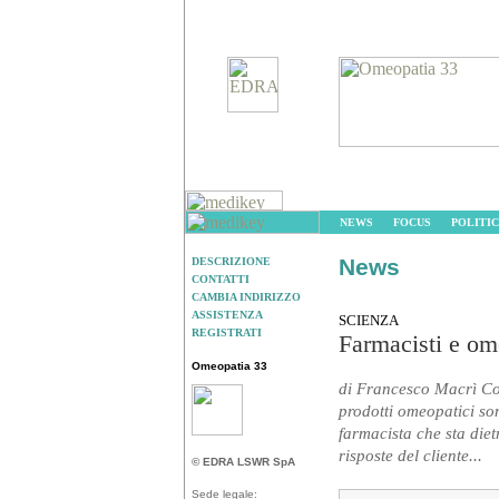
NEWS
FOCUS
POLITIC
News
DESCRIZIONE
CONTATTI
CAMBIA INDIRIZZO
ASSISTENZA
SCIENZA
REGISTRATI
Farmacisti e o
Omeopatia 33
di Francesco Macrì Co
prodotti omeopatici so
farmacista che sta diet
risposte del cliente...
© EDRA LSWR SpA
Sede legale: