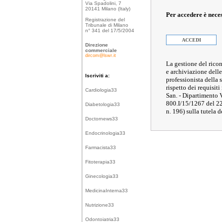
Via Spadolini, 7
20141 Milano (Italy)
Per accedere è nece
Registrazione del
Tribunale di Milano
n° 341 del 17/5/2004
ACCEDI
Direzione
commerciale
dircom@lswr.it
La gestione del ricon
e archiviazione delle
Iscriviti a:
professionista della
rispetto dei requisiti
Cardiologia33
San. - Dipartimento 
800.I/15/1267 del 2
Diabetologia33
n. 196) sulla tutela d
Doctornews33
Endocrinologia33
Farmacista33
Fitoterapia33
Ginecologia33
MedicinaInterna33
Nutrizione33
Odontoiatria33