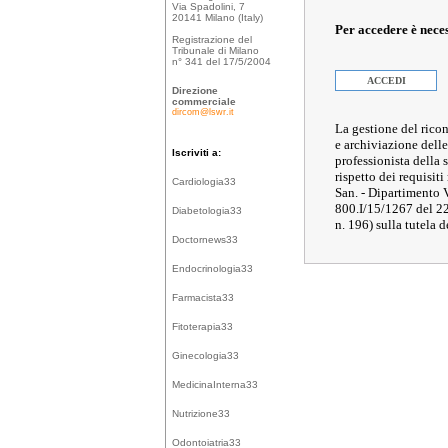
Via Spadolini, 7
20141 Milano (Italy)
Per accedere è nece
Registrazione del
Tribunale di Milano
n° 341 del 17/5/2004
ACCEDI
Direzione
commerciale
dircom@lswr.it
La gestione del ricon
e archiviazione delle
Iscriviti a:
professionista della
rispetto dei requisiti
Cardiologia33
San. - Dipartimento 
800.I/15/1267 del 2
Diabetologia33
n. 196) sulla tutela d
Doctornews33
Endocrinologia33
Farmacista33
Fitoterapia33
Ginecologia33
MedicinaInterna33
Nutrizione33
Odontoiatria33