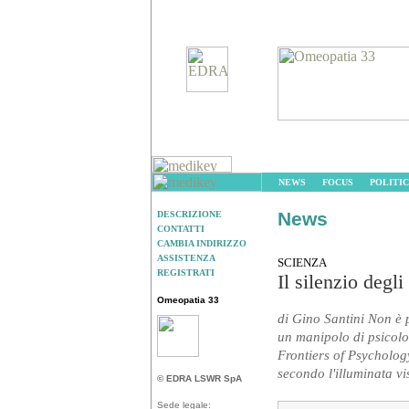
NEWS
FOCUS
POLITIC
News
DESCRIZIONE
CONTATTI
CAMBIA INDIRIZZO
ASSISTENZA
SCIENZA
REGISTRATI
Il silenzio degli
Omeopatia 33
di Gino Santini Non è
un manipolo di psicolo
Frontiers of Psycholog
secondo l'illuminata vis
© EDRA LSWR SpA
Sede legale: