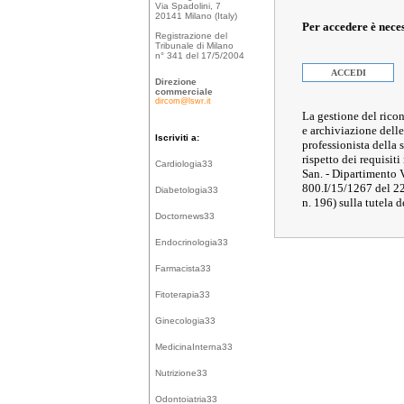
Via Spadolini, 7
20141 Milano (Italy)
Per accedere è nece
Registrazione del
Tribunale di Milano
n° 341 del 17/5/2004
ACCEDI
Direzione
commerciale
dircom@lswr.it
La gestione del ricon
e archiviazione delle
Iscriviti a:
professionista della
rispetto dei requisiti
Cardiologia33
San. - Dipartimento 
800.I/15/1267 del 2
Diabetologia33
n. 196) sulla tutela d
Doctornews33
Endocrinologia33
Farmacista33
Fitoterapia33
Ginecologia33
MedicinaInterna33
Nutrizione33
Odontoiatria33