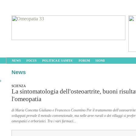
NEWS
FOCUS
POLITICA E SANITA'
FORUM
SIOMI
News
O
SCIENZA
La sintomatologia dell'osteoartrite, buoni risulta
l'omeopatia
di Maria Concetta Giuliano e Francesco Cosentino Per il trattamento dell'osteoartrite
sviluppati prevale il metodo convenzionale, ma nelle aree rurali o dei villaggi si prefe
omeopatici e erboristici. Tra i vari farmaci...