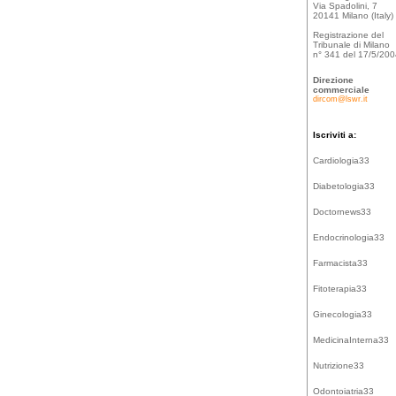
Via Spadolini, 7
20141 Milano (Italy)
Registrazione del
Tribunale di Milano
n° 341 del 17/5/20
Direzione
commerciale
dircom@lswr.it
Iscriviti a:
Cardiologia33
Diabetologia33
Doctornews33
Endocrinologia33
Farmacista33
Fitoterapia33
Ginecologia33
MedicinaInterna33
Nutrizione33
Odontoiatria33