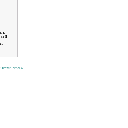
della
 da Il
Lgs
Archivio News »