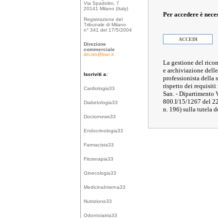
Via Spadolini, 7
20141 Milano (Italy)
Per accedere è nece
Registrazione del
Tribunale di Milano
n° 341 del 17/5/2004
ACCEDI
Direzione
commerciale
dircom@lswr.it
La gestione del ricon
e archiviazione delle
Iscriviti a:
professionista della
rispetto dei requisiti
Cardiologia33
San. - Dipartimento 
800.I/15/1267 del 2
Diabetologia33
n. 196) sulla tutela d
Doctornews33
Endocrinologia33
Farmacista33
Fitoterapia33
Ginecologia33
MedicinaInterna33
Nutrizione33
Odontoiatria33