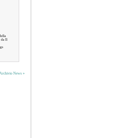
della
 da Il
Lgs
Archivio News »