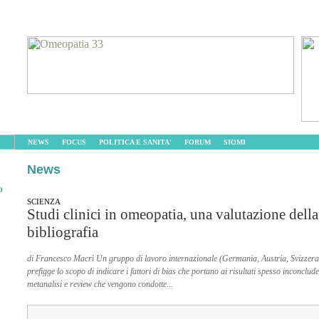
NEWS
FOCUS
POLITICA E SANITA'
FORUM
SIOMI
News
O
SCIENZA
Studi clinici in omeopatia, una valutazione della
bibliografia
di Francesco Macrì Un gruppo di lavoro internazionale (Germania, Austria, Svizzera,
prefigge lo scopo di indicare i fattori di bias che portano ai risultati spesso inconclude
metanalisi e review che vengono condotte...