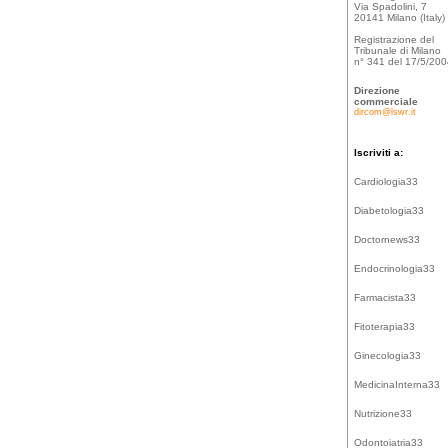
Via Spadolini, 7
20141 Milano (Italy)
Registrazione del
Tribunale di Milano
n° 341 del 17/5/20
Direzione
commerciale
dircom@lswr.it
Iscriviti a:
Cardiologia33
Diabetologia33
Doctornews33
Endocrinologia33
Farmacista33
Fitoterapia33
Ginecologia33
MedicinaInterna33
Nutrizione33
Odontoiatria33