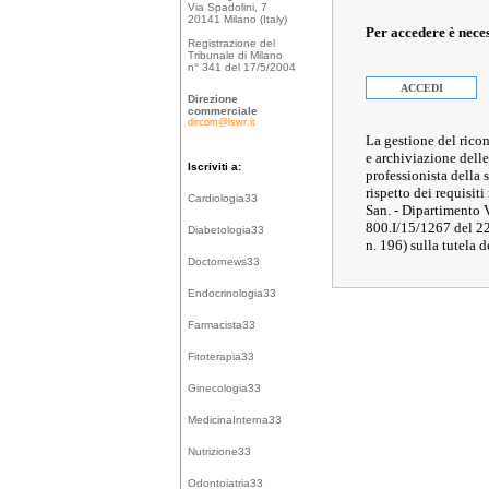
Via Spadolini, 7
20141 Milano (Italy)
Per accedere è nece
Registrazione del
Tribunale di Milano
n° 341 del 17/5/2004
ACCEDI
Direzione
commerciale
dircom@lswr.it
La gestione del ricon
e archiviazione delle
Iscriviti a:
professionista della
rispetto dei requisiti
Cardiologia33
San. - Dipartimento 
800.I/15/1267 del 2
Diabetologia33
n. 196) sulla tutela d
Doctornews33
Endocrinologia33
Farmacista33
Fitoterapia33
Ginecologia33
MedicinaInterna33
Nutrizione33
Odontoiatria33